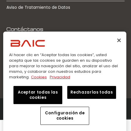
Aviso de Tratamiento de Datos
Contáctanos
Llamadas:
0963360021
Al hacer clic en “Aceptar todas las cookies”, usted
acepta que las cookies se guarden en su dispositivo
WhatsApp:
para mejorar la navegación del sitio, analizar el uso del
0963360021
mismo, y colaborar con nuestros estudios para
marketing.
Cookies
Privacidad
Aceptar todas las
Rechazarlas todas
cookies
©2026 Innovation Auto – BAIC. Todos los derechos
reservados.
Configuración de
cookies