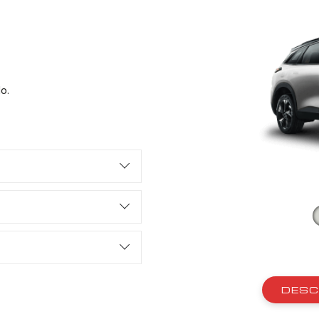
o.
DESC