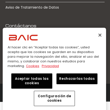
Aviso de Tratamiento de Datos
Contáctanos
Llamadas:
0963360021
Al hacer clic en “Aceptar todas las cookies”, usted
acepta que las cookies se guarden en su dispositivo
WhatsApp:
para mejorar la navegación del sitio, analizar el uso del
0963360021
mismo, y colaborar con nuestros estudios para
marketing.
Cookies
Privacidad
Aceptar todas las
Rechazarlas todas
cookies
©2026 Innovation Auto – BAIC. Todos los derechos
reservados.
Configuración de
cookies