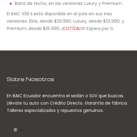
Barra de techo, en las versiones Luxury y Premium.
El BAIC X55 II está disponible en el país en sus tres
versiones: Elite, desde $29.990; Luxury, desde $32.990; y
Premium, desde $35.990. ¡
COTÍZALO
! Espera por ti.
Sobre Nosotros
En BAIC Ecuador encuentra el sedán o SUV que buscas.
Llévate tu auto con Crédito Directo. Garantía de fábrica.
Talleres especializados y repuestos genuinos.
Menu