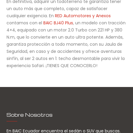
En definitiva, adquirir un todoterreno te garantiza tener
un auto más que completo, capaz de satisfacer
cualquier exigencia. En
RED Automotores y Anexos
contamos con el
BAIC BJ40 Plus
, un modelo con tracción
4×4, equipado con un motor 2.0 Turbo con 221 HP y 380
N.m, que lo convierte en un auto ultra potente. Además,
garantiza protección a todo momento, con su Jaula de
Seguridad, en caso y de accidentes y ofrece aventuras
sinfín, al ser 2 autos en 1: techo desmontable para vivir la
experiencia Safari. ¡TIENES QUE CONOCERLO!
Sobre Nosotros
En BAIC Ecuador encuentra el sedán o SUV que buscas.