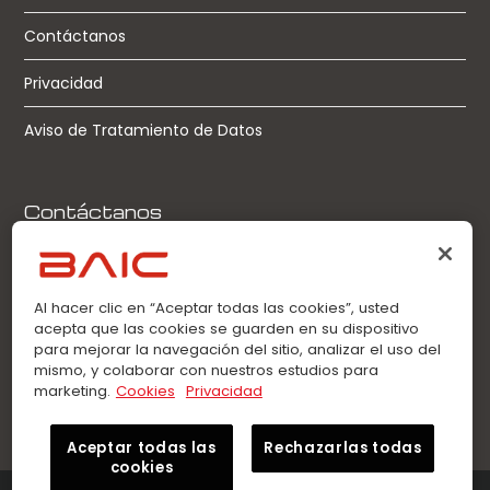
Contáctanos
Privacidad
Aviso de Tratamiento de Datos
Contáctanos
Llamadas:
0963360021
Al hacer clic en “Aceptar todas las cookies”, usted
acepta que las cookies se guarden en su dispositivo
WhatsApp:
para mejorar la navegación del sitio, analizar el uso del
0963360021
mismo, y colaborar con nuestros estudios para
marketing.
Cookies
Privacidad
Aceptar todas las
Rechazarlas todas
cookies