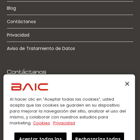
Blog
Contáctanos
Privacidad
Aviso de Tratamiento de Datos
Contáctanos
Llamadas:
0963360021
Al hacer clic en “Aceptar todas las cookies”, usted
acepta que las cookies se guarden en su dispositivo
WhatsApp:
para mejorar la navegación del sitio, analizar el uso del
0963360021
mismo, y colaborar con nuestros estudios para
marketing.
Cookies
Privacidad
Aceptar todas las
Rechazarlas todas