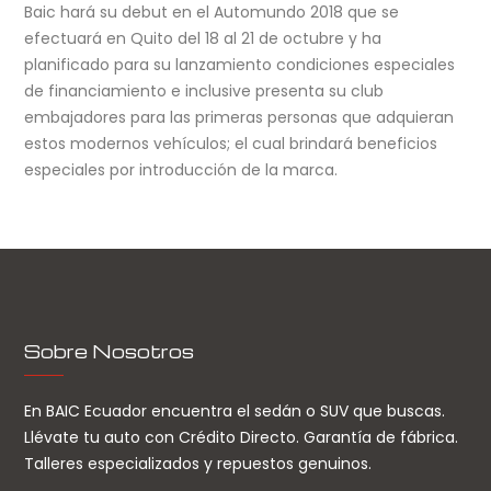
Baic hará su debut en el Automundo 2018 que se
efectuará en Quito del 18 al 21 de octubre y ha
planificado para su lanzamiento condiciones especiales
de financiamiento e inclusive presenta su club
embajadores para las primeras personas que adquieran
estos modernos vehículos; el cual brindará beneficios
especiales por introducción de la marca.
Sobre Nosotros
En BAIC Ecuador encuentra el sedán o SUV que buscas.
Llévate tu auto con Crédito Directo. Garantía de fábrica.
Talleres especializados y repuestos genuinos.