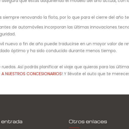
asegura que estás adquiriendo el modelo del año actual, con l
siempre renovando la flota, por lo que para el cierre del año t
antes de automóviles incorporan las últimas innovaciones tecn
guridad.
 nuevo a fin de año puede traducirse en un mayor valor de re
idado óptimo y ha sido conducido durante menos tiempo.
uedas. Así podrás planificar el viaje que quieras para las últim
N A NUESTROS CONCESIONARIOS
! Y llévate el auto que te mereces
 entrada
Otros enlaces