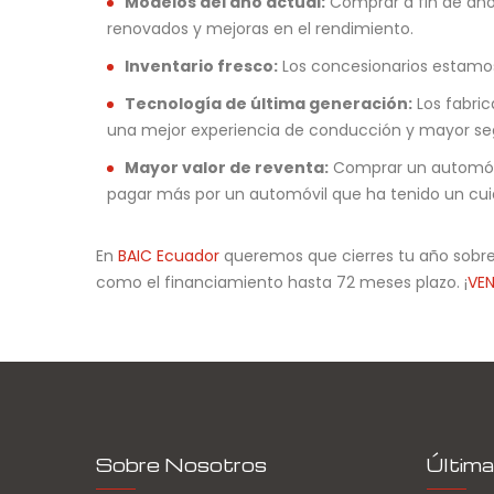
Modelos del año actual:
Comprar a fin de año 
renovados y mejoras en el rendimiento.
Inventario fresco:
Los concesionarios estamos 
Tecnología de última generación:
Los fabric
una mejor experiencia de conducción y mayor se
Mayor valor de reventa:
Comprar un automóvil
pagar más por un automóvil que ha tenido un cu
En
BAIC Ecuador
queremos que cierres tu año sobre r
como el financiamiento hasta 72 meses plazo. ¡
VE
Sobre Nosotros
Última