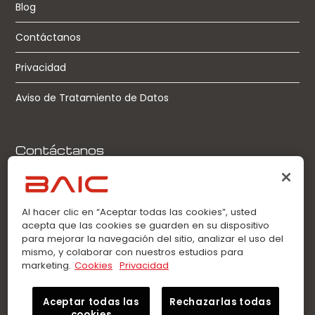
Blog
Contáctanos
Privacidad
Aviso de Tratamiento de Datos
Contáctanos
Llamadas:
0963360021
Al hacer clic en “Aceptar todas las cookies”, usted
acepta que las cookies se guarden en su dispositivo
WhatsApp:
para mejorar la navegación del sitio, analizar el uso del
0963360021
mismo, y colaborar con nuestros estudios para
marketing.
Cookies
Privacidad
Aceptar todas las
Rechazarlas todas
cookies