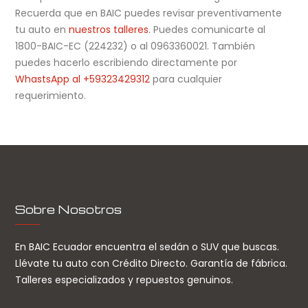
Recuerda que en BAIC puedes revisar preventivamente
tu auto en
nuestros talleres
. Puedes comunicarte al
1800-BAIC-EC (224232) o al 0963360021. También
puedes hacerlo escribiendo directamente por
WhastsApp al +59323429312
para cualquier
requerimiento.
Sobre Nosotros
En BAIC Ecuador encuentra el sedán o SUV que buscas.
Llévate tu auto con Crédito Directo. Garantía de fábrica.
Talleres especializados y repuestos genuinos.