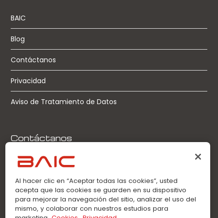
BAIC
Blog
Contáctanos
Privacidad
Aviso de Tratamiento de Datos
Contáctanos
Llamadas:
0963360021
Al hacer clic en “Aceptar todas las cookies”, usted
acepta que las cookies se guarden en su dispositivo
WhatsApp:
para mejorar la navegación del sitio, analizar el uso del
0963360021
mismo, y colaborar con nuestros estudios para
marketing.
Cookies
Privacidad