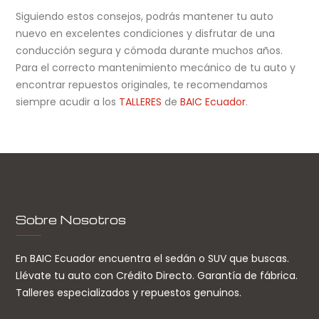
Siguiendo estos consejos, podrás mantener tu auto
nuevo en excelentes condiciones y disfrutar de una
conducción segura y cómoda durante muchos años.
Para el correcto mantenimiento mecánico de tu auto y
encontrar repuestos originales, te recomendamos
siempre acudir a los
TALLERES
de
BAIC Ecuador
.
Sobre Nosotros
En BAIC Ecuador encuentra el sedán o SUV que buscas.
Llévate tu auto con Crédito Directo. Garantía de fábrica.
Talleres especializados y repuestos genuinos.