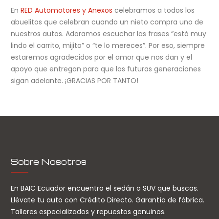
En
RED Automotores y Anexos
celebramos a todos los
abuelitos que celebran cuando un nieto compra uno de
nuestros autos. Adoramos escuchar las frases “está muy
lindo el carrito, mijito” o “te lo mereces”. Por eso, siempre
estaremos agradecidos por el amor que nos dan y el
apoyo que entregan para que las futuras generaciones
sigan adelante. ¡GRACIAS POR TANTO!
Sobre Nosotros
En BAIC Ecuador encuentra el sedán o SUV que buscas.
Llévate tu auto con Crédito Directo. Garantía de fábrica.
Talleres especializados y repuestos genuinos.