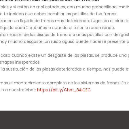
dibles y si están en mal estado es, con mucha probabilidad, mo
 te indican que debes cambiar las pastillas de tus frenos:
r en un líquido de frenos muy deteriorado, fugas en el circuito
líquido cada 2 o 4 años o cuando el taller lo recomiende.
ormación de los discos de freno o a unas pastillas con desgas
o hay mucho desgaste, un ruido aguso puede hacerse presente p
 caso cuando existe un desgaste de las piezas, se produce una p
errapes inesperados.
 la sustitución de las piezas deterioradas a tiempo, nos puede 
zamos el mantenimiento completo de los sistemas de frenos. En 
 o a nuestro chat:
https://bit.ly/Chat_BAICEC
.