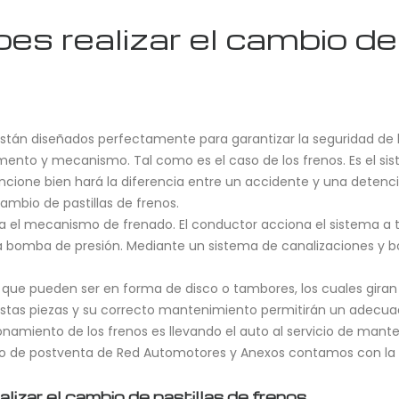
s realizar el cambio de 
tán diseñados perfectamente para garantizar la seguridad de l
nto y mecanismo. Tal como es el caso de los frenos. Es el si
ncione bien hará la diferencia entre un accidente y una detenc
mbio de pastillas de frenos.
 el mecanismo de frenado. El conductor acciona el sistema a tr
 bomba de presión. Mediante un sistema de canalizaciones y bom
s, que pueden ser en forma de disco o tambores, los cuales gira
 estas piezas y su correcto mantenimiento permitirán un adecua
amiento de los frenos es llevando el auto al servicio de manten
rvicio de postventa de Red Automotores y Anexos contamos con l
izar el cambio de pastillas de frenos