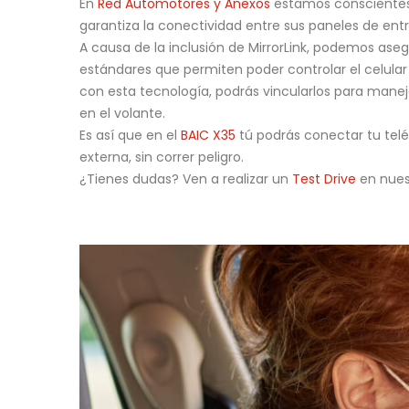
En
Red Automotores y Anexos
estamos conscientes d
garantiza la conectividad entre sus paneles de ent
A causa de la inclusión de MirrorLink, podemos ase
estándares que permiten poder controlar el celular
con esta tecnología, podrás vincularlos para manej
en el volante.
Es así que en el
BAIC X35
tú podrás conectar tu tel
externa, sin correr peligro.
¿Tienes dudas? Ven a realizar un
Test Drive
en nuest