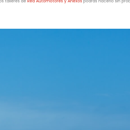
os talleres de
Red Automotores y Anexos
podrás hacerlo sin pr