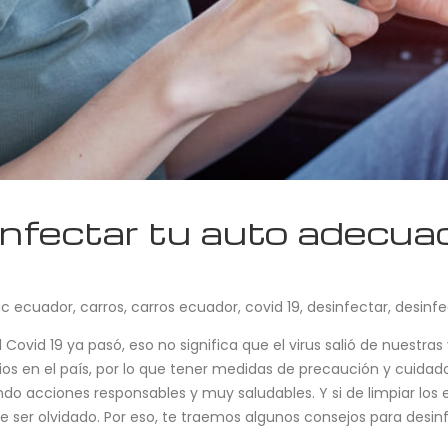
infectar tu auto adecua
ic ecuador
,
carros
,
carros ecuador
,
covid 19
,
desinfectar
,
desinfe
vid 19 ya pasó, eso no significa que el virus salió de nuestras v
s en el país, por lo que tener medidas de precaución y cuidado
endo acciones responsables y muy saludables. Y si de limpiar l
ebe ser olvidado. Por eso, te traemos algunos consejos para des