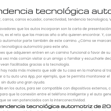
endencia tecnológica au
r
,
carros
,
carros ecuador
,
conectividad
,
tendencia tecnologica
,
ovadores que los autos incorporan son la carta de presentación
tro, es el reto que las marcas año a año quieren encontrar. Y,
undo automotor parte también de este camino. ¿Cómo se marcará 
a tecnológica automotriz para este año.
es que adquieren entren en un camino funcional a favor de su v
a vez más común visitar a un amigo o familiar y escucharle dec
vean facilitadas gracias a la tecnología.
o hay nada más molesto que salir de tu casa en la mañana al tr
rar a tu auto una App, por ejemplo, que te permita monitorear el
es sin duda una gran ayuda.
a en los autos, para ser compatible con dispositivos externos, c
para que la conexión entre el teléfono inteligente y el auto g
que se ven potenciados con la interconectividad.
tendencia tecnológica automotriz de 2