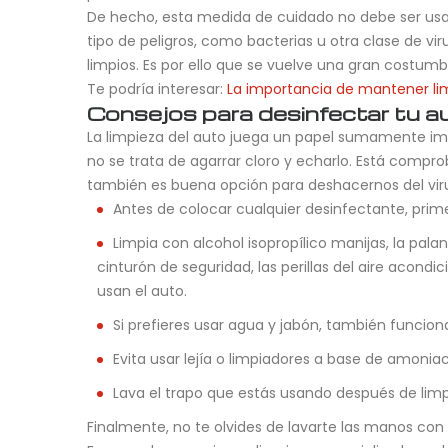
De hecho, esta medida de cuidado no debe ser usad
tipo de peligros, como bacterias u otra clase de vi
limpios. Es por ello que se vuelve una gran costumb
Te podría interesar:
La importancia de mantener lim
Consejos para desinfectar tu a
La limpieza del auto juega un papel sumamente impo
no se trata de agarrar cloro y echarlo. Está compr
también es buena opción para deshacernos del viru
Antes de colocar cualquier desinfectante, pri
Limpia con alcohol isopropílico manijas, la pala
cinturón de seguridad, las perillas del aire acond
usan el auto.
Si prefieres usar agua y jabón, también funcion
Evita usar lejía o limpiadores a base de amoniac
Lava el trapo que estás usando después de limp
Finalmente, no te olvides de lavarte las manos co