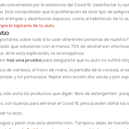
a únicamente por la existencia del Covid 19. Desinfectar tu au
rus. Está comprobado que la proliferación de este tipo de pelig
re el limpiar y desinfectar espacios, como el habitáculo de tu a
pia la tapicería de tu auto
.
uto
rtante, sobre todo si lo usan diferentes personas de nuestra f
obado que soluciones con al menos 70% de alcohol son efectivas
s. Ante esta explicación, te aconsejamos:
mero
haz una prueba
para asegurarte que tu auto no sufrirá ni
nca de cambios, el freno de mano, la pantalla de la consola, el e
icionado y los portavasos. Repite esta acción dos veces y pon es
a, sólo evita los productos que digan “libre de detergentes”, po
o, son buenas para eliminar el Covid 19, pero pueden dañar las s
iar tu auto.
n agua y jabón tras esta desinfección. Tampoco dejes de hacer