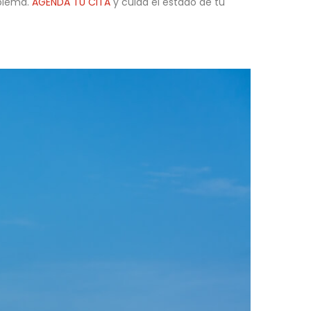
oblema.
AGENDA TU CITA
y cuida el estado de tu