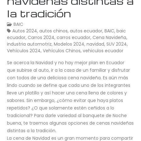
navideñas distintas a
la tradición
BAIC
Autos 2024
,
autos chinos
,
autos ecuador
,
BAIC
,
baic
ecuador
,
Carros 2024
,
carros ecuador
,
Cena Navideña
,
industria automotriz
,
Modelos 2024
,
navidad
,
SUV 2024
,
Vehículos 2024
,
Vehículos Chinos
,
vehiculos ecuador
Se acerca la Navidad y no hay mejor plan en Ecuador
que subirse al auto, ir a la casa de un familiar y disfrutar
con todos de una deliciosa cena navideña. Es aún más
lindo cuando se define que cada uno de los integrantes
lleve un platillo y así hacer una cena llena de colores y
sabores. Sin embargo, ¿cómo evitar que haya platos
repetidos? ¿O que solamente estén ceñidos a lo
tradicional? Para darle variedad al banquete de Noche
buena, te traemos algunas opciones de cenas navideñas
distintas a la tradición.
La cena de Navidad es un gran momento para compartir