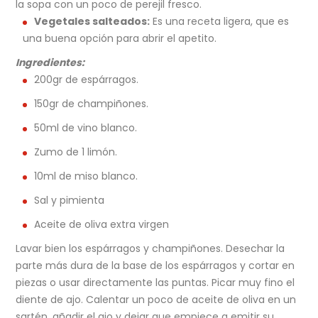
la sopa con un poco de perejil fresco.
Vegetales salteados:
Es una receta ligera, que es
una buena opción para abrir el apetito.
Ingredientes:
200gr de espárragos.
150gr de champiñones.
50ml de vino blanco.
Zumo de 1 limón.
10ml de miso blanco.
Sal y pimienta
Aceite de oliva extra virgen
Lavar bien los espárragos y champiñones. Desechar la
parte más dura de la base de los espárragos y cortar en
piezas o usar directamente las puntas. Picar muy fino el
diente de ajo. Calentar un poco de aceite de oliva en un
sartén, añadir el ajo y dejar que empiece a emitir su