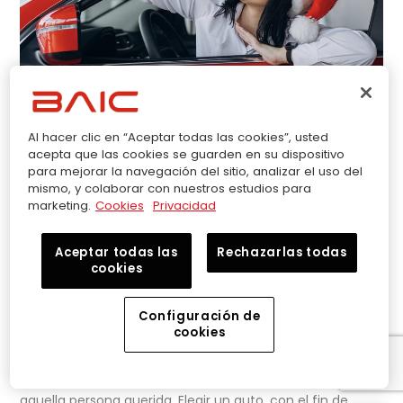
Elegir un auto para
Al hacer clic en “Aceptar todas las cookies”, usted
acepta que las cookies se guarden en su dispositivo
Navidad es ideal y
para mejorar la navegación del sitio, analizar el uso del
mismo, y colaborar con nuestros estudios para
conoce el porqué
marketing.
Cookies
Privacidad
Autos
,
BAIC
Aceptar todas las
Rechazarlas todas
Autos
,
autos ecuador
,
BAIC
,
baic ecuador
,
carros
cookies
ecuador
,
navidad
,
regalo de navidad
,
suv ecuador
,
Vehiculos
,
vehiculos ecuador
Configuración de
cookies
La Navidad es una época especial, porque es el tiempo
de dar y recibir. Es aún más emotivo cuando cada
obsequio es entregado con cariño y dedicación para
aquella persona querida. Elegir un auto, con el fin de