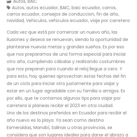
Autos
,
BAIC
Autos
,
autos ecuador
,
BAIC
,
baic ecuador
,
carros
,
carros ecuador
,
consejos de conduccion
,
fin de año
,
navidad
,
Vehiculos
,
vehiculos ecuador
,
viaje por carretera
Cada vez que está por comenzar un nuevo año, las
ilusiones y deseos se renuevan, siendo la oportunidad de
plantearse nuevas metas y grandes sueños. Es por eso
que nos preparamos de una forma especial para iniciar
otro año, cumpliendo cábalas y realizando costumbres
que nos preparan para cuando el reloj llegue a cero. Y
para esto, hay quienes aprovechan estas fechas del fin
de un ciclo para iniciar otro justamente para viajar y
estar en un lugar agradable con su familia o amigos. Es
por ello, que te contamos algunos tips para viajar por
carretera si planeas recibir el 2023 en otra ciudad.
Uno de los destinos preferidos en Ecuador para recibir el
año nuevo es la playa. Ya sean como destino
Esmeraldas, Manabí, Salinas u otras provincias, se
considera que son lugares ideales para darse el abrazo a