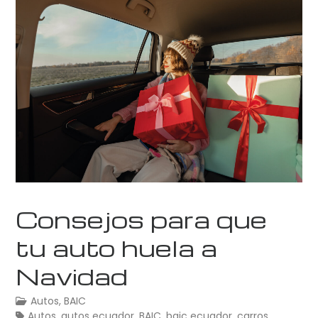
Consejos para que
tu auto huela a
Navidad
Autos
,
BAIC
Autos
,
autos ecuador
,
BAIC
,
baic ecuador
,
carros
,