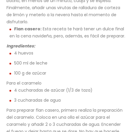
batirlo, en menos de un minuto, cuaja y se espesa.
Finalmente, añadir unas virutas de ralladura de corteza
de limón y meterlo a la nevera hasta el momento de
disfrutarlo.
Flan casero:
Esta receta te hará tener un dulce final
en la cena navideña, pero, además, es fácil de preparar.
Ingredientes:
4 huevos
500 ml de leche
100 g de azúcar
Para el caramelo
4 cucharadas de azúcar (1/3 de taza)
3 cucharadas de agua
Para preparar flan casero, primero realiza la preparación
del caramelo. Coloca en una olla el azúcar para el
caramelo y añadir 2 o 3 cucharadas de agua. Encender
el fuego y dejar hasta que se dore. No hay que hacerle