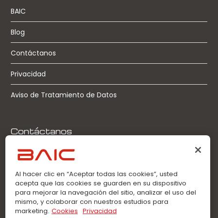
BAIC
Blog
Contáctanos
Privacidad
Aviso de Tratamiento de Datos
Contáctanos
Llamadas:
0963360021
Al hacer clic en “Aceptar todas las cookies”, usted
acepta que las cookies se guarden en su dispositivo
WhatsApp:
para mejorar la navegación del sitio, analizar el uso del
0963360021
mismo, y colaborar con nuestros estudios para
marketing.
Cookies
Privacidad