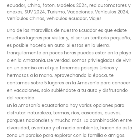
ecuador
,
China
,
foton
,
Modelos 2024
,
red automotores y
anexos
,
SUV 2024
,
Turismo
,
Vacaciones
,
Vehículos 2024
,
Vehículos Chinos
,
vehiculos ecuador
,
Viajes
Una de las maravillas de nuestro Ecuador es que existe
muchos lugares por visitar y, al ser un territorio pequeño,
es posible hacerlo en auto. Si estás en la Sierra,
tranquilamente en pocas horas puedes estar en la playa
o en la Amazonía. De verdad, somos privilegiados de vivir
en un paraíso en el que tenemos paisajes únicos y
hermosos a la mano. Aprovechando la época, te
contamos sobre 5 lugares en la Amazonía para conocer
en vacaciones, solo subiéndote a tu auto y disfrutando
del recorrido.
En la Amazonía ecuatoriana hay varias opciones para
disfrutar: naturaleza, termas, ríos, cascadas, cuevas,
parques nacionales y mucho más. La combinación entre
diversidad, aventura y el medio ambiente, hacen de esta
zona un paraíso para explorar con la familia o amigos.