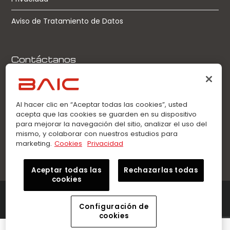
Aviso de Tratamiento de Datos
Contáctanos
Llamadas:
0963360021
Al hacer clic en “Aceptar todas las cookies”, usted
acepta que las cookies se guarden en su dispositivo
WhatsApp:
para mejorar la navegación del sitio, analizar el uso del
0963360021
mismo, y colaborar con nuestros estudios para
marketing.
Cookies
Privacidad
Aceptar todas las
Rechazarlas todas
cookies
©2026 Innovation Auto – BAIC. Todos los derechos
reservados.
Configuración de
cookies