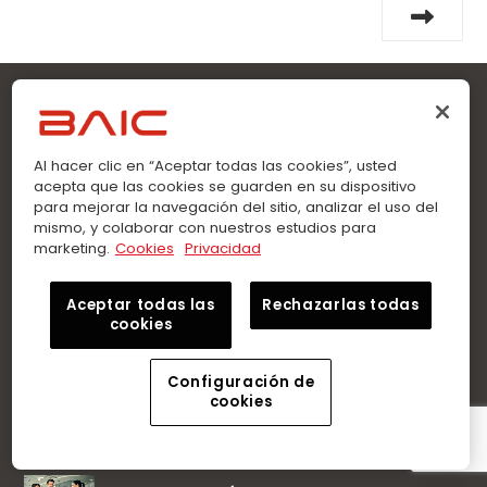
Sobre Nosotros
Al hacer clic en “Aceptar todas las cookies”, usted
acepta que las cookies se guarden en su dispositivo
para mejorar la navegación del sitio, analizar el uso del
En BAIC Ecuador encuentra el sedán o SUV que buscas.
mismo, y colaborar con nuestros estudios para
marketing.
Cookies
Privacidad
Llévate tu auto con Crédito Directo. Garantía de fábrica.
Talleres especializados y repuestos genuinos.
Aceptar todas las
Rechazarlas todas
cookies
Menu
Configuración de
cookies
Última entrada