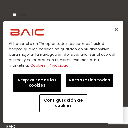
Menu
Última entrada
Al hacer clic en “Aceptar todas las cookies”, usted
acepta que las cookies se guarden en su dispositivo
Conoce qué se necesita para
para mejorar la navegación del sitio, analizar el uso del
mismo, y colaborar con nuestros estudios para
obtener un crédito automotriz
marketing.
Cookies
Privacidad
Modelos BAIC son ideales para
Aceptar todas las
Rechazarlas todas
mujeres independientes
cookies
Configuración de
cookies
Otros enlaces
BAIC