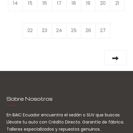
14
15
16
17
18
19
20
21
22
23
24
25
26
27
Sobre Nosotros
En BAIC Ecuador encuentra el sedán o SUV que buscas.
Llévate tu auto con Crédito Directo. Garantía de fábrica.
Talleres especializados y repuestos genuinos.