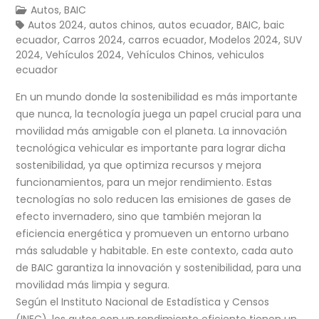
Autos
,
BAIC
Autos 2024
,
autos chinos
,
autos ecuador
,
BAIC
,
baic
ecuador
,
Carros 2024
,
carros ecuador
,
Modelos 2024
,
SUV
2024
,
Vehículos 2024
,
Vehículos Chinos
,
vehiculos
ecuador
En un mundo donde la sostenibilidad es más importante
que nunca, la tecnología juega un papel crucial para una
movilidad más amigable con el planeta. La innovación
tecnológica vehicular es importante para lograr dicha
sostenibilidad, ya que optimiza recursos y mejora
funcionamientos, para un mejor rendimiento. Estas
tecnologías no solo reducen las emisiones de gases de
efecto invernadero, sino que también mejoran la
eficiencia energética y promueven un entorno urbano
más saludable y habitable. En este contexto, cada auto
de BAIC garantiza la innovación y sostenibilidad, para una
movilidad más limpia y segura.
Según el Instituto Nacional de Estadística y Censos
(INEC), los autos con un rendimiento eficiente tienen un