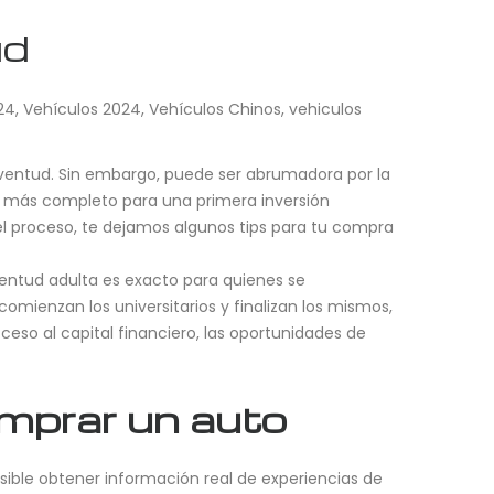
ud
24
,
Vehículos 2024
,
Vehículos Chinos
,
vehiculos
uventud. Sin embargo, puede ser abrumadora por la
to más completo para una primera inversión
l proceso, te dejamos algunos tips para tu compra
ventud adulta es exacto para quienes se
comienzan los universitarios y finalizan los mismos,
eso al capital financiero, las oportunidades de
omprar un auto
osible obtener información real de experiencias de