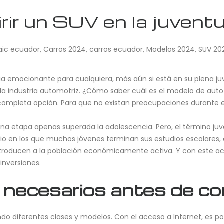
rir un SUV en la juvent
aic ecuador
,
Carros 2024
,
carros ecuador
,
Modelos 2024
,
SUV 20
a emocionante para cualquiera, más aún si está en su plena j
 la industria automotriz. ¿Cómo saber cuál es el modelo de au
 completa opción. Para que no existan preocupaciones durante e
 una etapa apenas superada la adolescencia. Pero, el término ju
ario en los que muchos jóvenes terminan sus estudios escolares, 
introducen a la población económicamente activa. Y con este acc
inversiones.
 necesarios antes de c
ndo diferentes clases y modelos. Con el acceso a Internet, es p