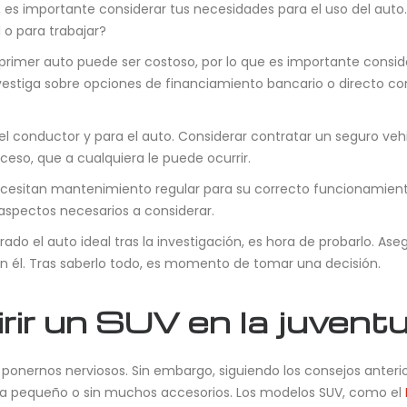
es importante considerar tus necesidades para el uso del auto. 
 o para trabajar?
imer auto puede ser costoso, por lo que es importante conside
vestiga sobre opciones de financiamiento bancario o directo con
l conductor y para el auto. Considerar contratar un seguro vehi
eso, que a cualquiera le puede ocurrir.
Necesitan mantenimiento regular para su correcto funcionamien
aspectos necesarios a considerar.
do el auto ideal tras la investigación, es hora de probarlo. As
n él. Tras saberlo todo, es momento de tomar una decisión.
rir un SUV en la juvent
ponernos nerviosos. Sin embargo, siguiendo los consejos anterio
sea pequeño o sin muchos accesorios. Los modelos SUV, como el