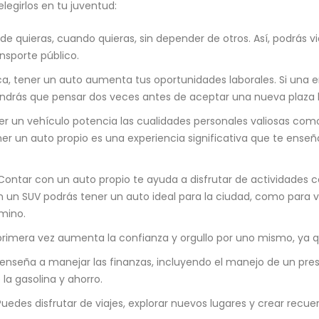
legirlos en tu juventud:
de quieras, cuando quieras, sin depender de otros. Así, podrás v
ansporte público.
a, tener un auto aumenta tus oportunidades laborales. Si una e
tendrás que pensar dos veces antes de aceptar una nueva plaza l
un vehículo potencia las cualidades personales valiosas como 
er un auto propio es una experiencia significativa que te ense
ontar con un auto propio te ayuda a disfrutar de actividades 
n un SUV podrás tener un auto ideal para la ciudad, como para vi
amino.
rimera vez aumenta la confianza y orgullo por uno mismo, ya que
enseña a manejar las finanzas, incluyendo el manejo de un presu
a gasolina y ahorro.
Puedes disfrutar de viajes, explorar nuevos lugares y crear recu