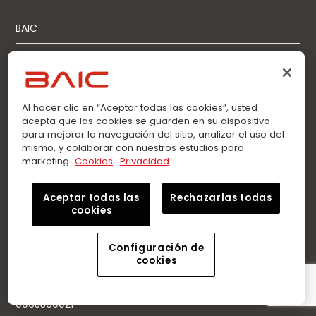
BAIC
Blog
Contáctanos
Al hacer clic en “Aceptar todas las cookies”, usted
Privacidad
acepta que las cookies se guarden en su dispositivo
para mejorar la navegación del sitio, analizar el uso del
mismo, y colaborar con nuestros estudios para
Aviso de Tratamiento de Datos
marketing.
Cookies
Privacidad
Aceptar todas las
Rechazarlas todas
Contáctanos
cookies
Llamadas:
Configuración de
cookies
0963360021
WhatsApp:
0963360021