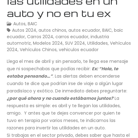
las utilidades en un
auto y no en tu ex
Autos
,
BAIC
Autos 2024
,
autos chinos
,
autos ecuador
,
BAIC
,
baic
ecuador
,
Carros 2024
,
carros ecuador
,
industria
automotriz
,
Modelos 2024
,
SUV 2024
,
Utilidades
,
Vehículos
2024
,
Vehículos Chinos
,
vehiculos ecuador
Llega el mes de abril y sin pensarlo, te llega ese mensaje
que ni sospechabas que podías recibir:
Ex: “Hola, te
estaba pensando…”
. Las alertas deben encenderse
cuando te dice que podrían irse de viaje a algún lugar
paradisíaco y exótico. De inmediato debes preguntarte:
¿por qué ahora y no cuando estábamos juntos?
La
respuesta es simple: es abril y te llegan las utilidades,
amigo. Y antes que te dejes convencer por quien te
tuvo en terapia por varios meses, te indicamos las
razones para invertir las utilidades en un auto.
Si trabajas en el sector privado, debes saber que hasta el