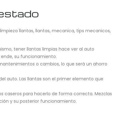
 estado
limpieza llantas
,
llantas
,
mecanica
,
tips mecanicos
,
mismo, tener llantas limpias hace ver al auto
r ende, su funcionamiento.
 mantenimientos o cambios, lo que será un ahorro
 del auto. Las llantas son el primer elemento que
os caseros para hacerlo de forma correcta. Mezclas
ción y su posterior funcionamiento.