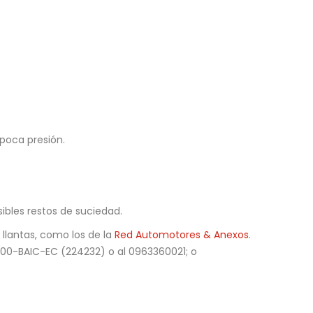
 poca presión.
sibles restos de suciedad.
llantas, como los de la
Red Automotores & Anexos
.
800-BAIC-EC (224232) o al 0963360021; o