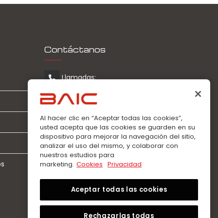
Contáctanos
Llamadas:
0963360021
WhatsApp:
Al hacer clic en “Aceptar todas las cookies”,
0963360021
usted acepta que las cookies se guarden en su
dispositivo para mejorar la navegación del sitio,
analizar el uso del mismo, y colaborar con
nuestros estudios para
os
marketing.
Cookies
Privacidad
Aceptar todas las cookies
Rechazarlas todas