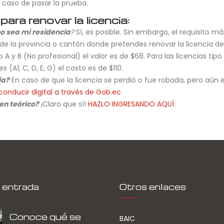
 caso de pasar la prueba.
ara renovar la licencia:
no sea mi residencia
?
Sí, es posible. Sin embargo, el requisito m
 la provincia o cantón donde pretendes renovar la licencia de
 A y B (No profesional) el valor es de $68. Para las licencias tipo
 (A1, C, D, E, G) el costo es de $110.
ia?
En caso de que la licencia se perdió o fue robada, pero aún 
conducir digital a través de Gob.ec
.
en teórico?
¡Claro que sí!
HAZLO INGRESANDO AQUÍ
.
 entrada
Otros enlaces
Conoce qué se
BAIC