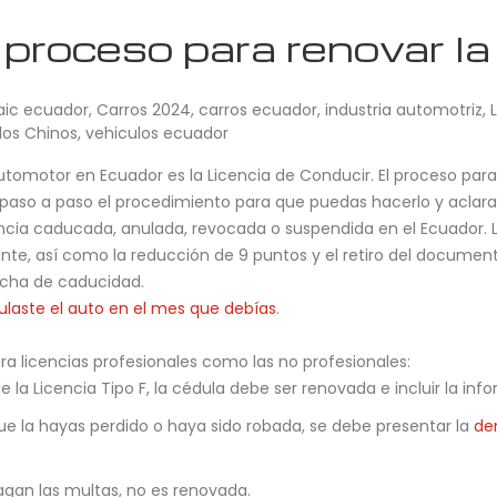
roceso para renovar la 
aic ecuador
,
Carros 2024
,
carros ecuador
,
industria automotriz
,
los Chinos
,
vehiculos ecuador
omotor en Ecuador es la Licencia de Conducir. El proceso para re
os paso a paso el procedimiento para que puedas hacerlo y ac
encia caducada, anulada, revocada o suspendida en el Ecuador.
gente, así como la reducción de 9 puntos y el retiro del documen
fecha de caducidad.
laste el auto en el mes que debías
.
ra licencias profesionales como las no profesionales:
 de la Licencia Tipo F, la cédula debe ser renovada e incluir la i
 que la hayas perdido o haya sido robada, se debe presentar la
de
pagan las multas, no es renovada.