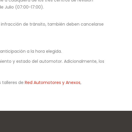
 a cualquiera de los tres centros de revisión
e Julio (07:00-17:00).
r infracción de tránsito, también deben cancelarse
anticipación a la hora elegida.
miento y estado del automotor. Adicionalmente, los
 talleres de
Red Automotores y Anexos
,