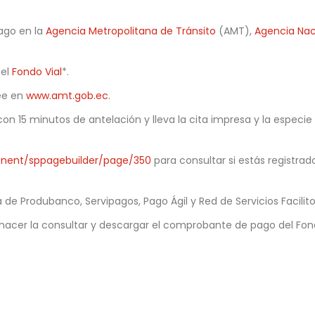
ago en la
Agencia Metropolitana de Tránsito
(AMT),
Agencia Nac
del
Fondo Vial
*.
see en
www.amt.gob.ec
.
n 15 minutos de antelación y lleva la cita impresa y la especie f
onent/sppagebuilder/page/350
para consultar si estás registrado
 de Produbanco, Servipagos, Pago Ágil y Red de Servicios Facilito
hacer la consultar y descargar el comprobante de pago del Fond