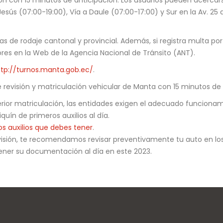
ón con 15 minutos de anticipación. Los usuarios pueden acercarse
esús (07:00-19:00), Vía a Daule (07:00-17:00) y Sur en la Av. 25 d
s de rodaje cantonal y provincial. Además, si registra multa po
ores en la Web de la Agencia Nacional de Tránsito (ANT).
ttp://turnos.manta.gob.ec/
.
e revisión y matriculación vehicular de Manta con 15 minutos de 
terior matriculación, las entidades exigen el adecuado funciona
quín de primeros auxilios al día.
os auxilios que debes tener
.
visión, te recomendamos revisar preventivamente tu auto en los
a tener su documentación al día en este 2023.