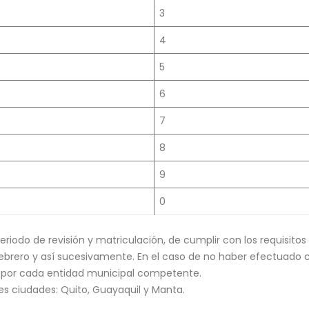
3
4
5
6
7
8
9
0
riodo de revisión y matriculación, de cumplir con los requisitos 
febrero y así sucesivamente. En el caso de no haber efectuado c
a por cada entidad municipal competente.
es ciudades: Quito, Guayaquil y Manta.