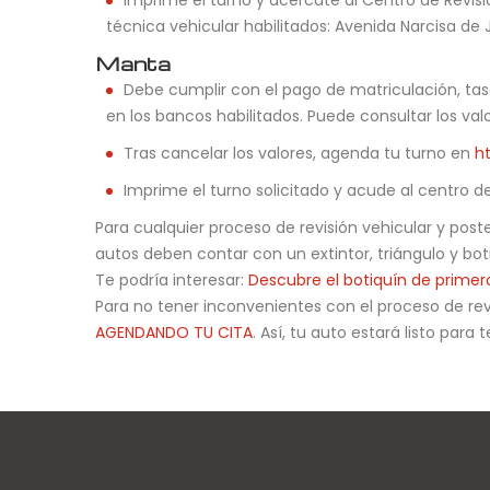
Imprime el turno y acércate al Centro de Revisi
técnica vehicular habilitados: Avenida Narcisa de J
Manta
Debe cumplir con el pago de matriculación, tasa
en los bancos habilitados. Puede consultar los val
Tras cancelar los valores, agenda tu turno en
h
Imprime el turno solicitado y acude al centro d
Para cualquier proceso de revisión vehicular y pos
autos deben contar con un extintor, triángulo y boti
Te podría interesar:
Descubre el botiquín de primer
Para no tener inconvenientes con el proceso de re
AGENDANDO TU CITA
. Así, tu auto estará listo par