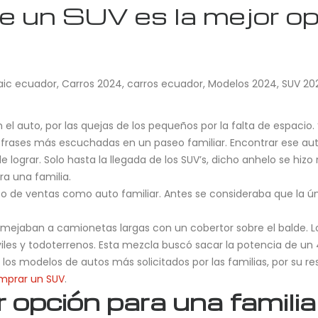
e un SUV es la mejor op
aic ecuador
,
Carros 2024
,
carros ecuador
,
Modelos 2024
,
SUV 20
el auto, por las quejas de los pequeños por la falta de espacio
s frases más escuchadas en un paseo familiar. Encontrar ese aut
e lograr. Solo hasta la llegada de los SUV’s, dicho anhelo se hizo
ra una familia.
xito de ventas como auto familiar. Antes se consideraba que la 
 asemejaban a camionetas largas con un cobertor sobre el balde.
les y todoterrenos. Esta mezcla buscó sacar la potencia de un 4×
 los modelos de autos más solicitados por las familias, por su re
mprar un SUV
.
 opción para una familia