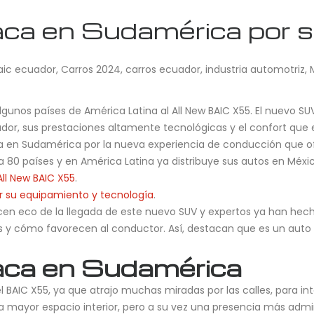
ca en Sudamérica por s
aic ecuador
,
Carros 2024
,
carros ecuador
,
industria automotriz
,
 algunos países de América Latina al All New BAIC X55. El nuevo 
ador, sus prestaciones altamente tecnológicas y el confort que
ca en Sudamérica por la nueva experiencia de conducción que ofr
 80 países y en América Latina ya distribuye sus autos en México
All New BAIC X55
.
r su equipamiento y tecnología
.
en eco de la llegada de este nuevo SUV y expertos ya han hec
utos y cómo favorecen al conductor. Así, destacan que es un au
aca en Sudamérica
el BAIC X55, ya que atrajo muchas miradas por las calles, para i
 mayor espacio interior, pero a su vez una presencia más admira