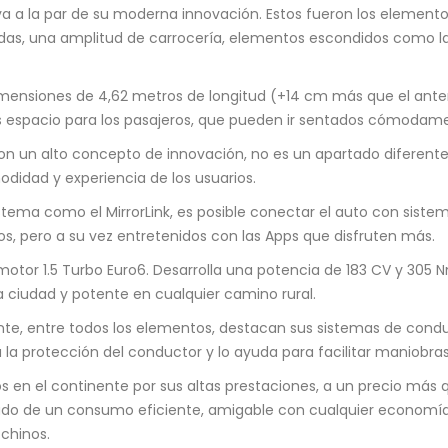
ya a la par de su moderna innovación. Estos fueron los element
das, una amplitud de carrocería, elementos escondidos como la
ensiones de 4,62 metros de longitud (+14 cm más que el anteri
ás espacio para los pasajeros, que pueden ir sentados cómodam
on un alto concepto de innovación, no es un apartado diferente
odidad y experiencia de los usuarios.
sistema como el MirrorLink, es posible conectar el auto con siste
 pero a su vez entretenidos con las Apps que disfruten más.
 motor 1.5 Turbo Euro6. Desarrolla una potencia de 183 CV y 305 
a ciudad y potente en cualquier camino rural.
te, entre todos los elementos, destacan sus sistemas de conduc
a protección del conductor y lo ayuda para facilitar maniobras. 
tos en el continente por sus altas prestaciones, a un precio más
do de un consumo eficiente, amigable con cualquier economía f
chinos.