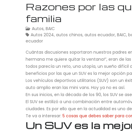
Razones por las qu
familia
Autos
,
BAIC
Autos 2024
,
autos chinos
,
autos ecuador
,
BAIC
,
b
ecuador
Cuántas discusiones soportaron nuestros padres en 
hermana me quiere quitar la ventana!”, eran de la
todos parecía un reto, una utopía, un sueño difícil d
beneficios por las que un SUV es la mejor opción pa
Los vehículos deportivos utilitarios (SUV) son un é
auto amplio eran las mini vans. Hoy ya no es así.
En sus inicios, en la década de los 90, los SUV se
El SUV se estilizó a una combinación entre automóvi
ciudades. Es por ello que en la actualidad es uno de
Te va a interesar:
5 cosas que debes saber para co
Un SUV es la mejor