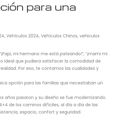
ción para una
24
,
Vehículos 2024
,
Vehículos Chinos
,
vehiculos
. “¡Papi, mi hermano me está pateando!”, “¡mami mi
o ideal que pudiera satisfacer la comodidad de
 realidad. Por eso, te contamos las cualidades y
única opción para las familias que necesitaban un
 Los años pasaron y su diseño se fue modernizando.
4 de los caminos difíciles, al día a día de las
sistencia, espacio, confort y seguridad.