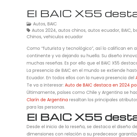
El BAIC X55 desta
Autos
,
BAIC
Autos 2024
,
autos chinos
,
autos ecuador
,
BAIC
,
b
Chinos
,
vehiculos ecuador
Como “futurista y tecnológico”, así lo califican en
continente y va dejando su huella. Su diseño innov
muchas reseñas. Es por ello que el BAIC X55 desta
La presencia de BAIC en el mundo se extiende hasta
Ecuador. En todos ellos con la nueva presencia del
Te va a interesar:
Auto de BAIC destaca en 2024 po
Últimamente, países como Chile y Argentina se hac
Clarín de Argentina
resaltan los principales atrib
para las personas.
El BAIC X55 dest
Desde el inicio de la reseña, se destaca el diseño d
dimensiones con relación a su predecesor garantiza