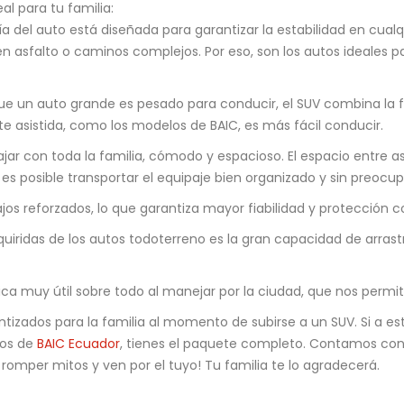
al para tu familia:
a del auto está diseñada para garantizar la estabilidad en cualq
 asfalto o caminos complejos. Por eso, son los autos ideales par
que un auto grande es pesado para conducir, el SUV combina la
te asistida, como los modelos de BAIC, es más fácil conducir.
ajar con toda la familia, cómodo y espacioso. El espacio entre a
es posible transportar el equipaje bien organizado y sin preocu
jos reforzados, lo que garantiza mayor fiabilidad y protección c
iridas de los autos todoterreno es la gran capacidad de arrastre
ica muy útil sobre todo al manejar por la ciudad, que nos permit
ntizados para la familia al momento de subirse a un SUV. Si a e
los de
BAIC Ecuador
, tienes el paquete completo. Contamos con
 a romper mitos y ven por el tuyo! Tu familia te lo agradecerá.