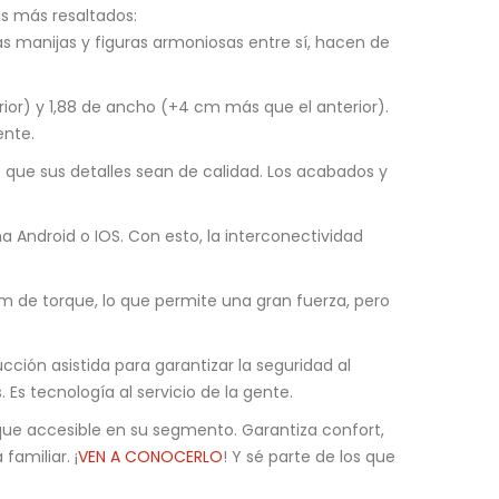
os más resaltados:
s manijas y figuras armoniosas entre sí, hacen de
or) y 1,88 de ancho (+4 cm más que el anterior).
ente.
 que sus detalles sean de calidad. Los acabados y
ma Android o IOS. Con esto, la interconectividad
Nm de torque, lo que permite una gran fuerza, pero
ción asistida para garantizar la seguridad al
Es tecnología al servicio de la gente.
 que accesible en su segmento. Garantiza confort,
amiliar. ¡
VEN A CONOCERLO
! Y sé parte de los que