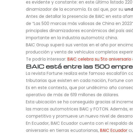
es evidente y constante: en este último listado 22
dinamizador de la economía. Es así que, por su
und
Antes de detallar la presencia de BAIC en esta afa
de “Las 500 marcas más valiosas de China en 2023”
principales dinamizadores económicos del país asi
importante en la industria automotriz china.
BAIC Group superó sus ventas en el año por encima
producción y venta de vehículos completos experim
Te podría interesar:
BAIC celebra su 5to aniversario
BAIC está entre las 500 empr
La revista Fortune realiza este famoso escalafón c
tributarias que existen en cada nación, Fortune co
Es en este contexto, que por undécimo año consecu
operativo de más de 619 millones de dólares.
Esta ubicación se ha conseguido gracias al incre
las marcas automotrices BAIC y FOTON. Además, es 
competitivo y promueve un nuevo nivel de desarroll
En Ecuador, BAIC Ecuador cuenta con el respaldo d
aniversario en tierras ecuatorianas,
BAIC Ecuador
cu