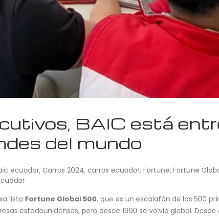
cutivos, BAIC está entr
ndes del mundo
aic ecuador
,
Carros 2024
,
carros ecuador
,
Fortune
,
Fortune Glob
ecuador
sa lista
Fortune Global 500
, que es un escalafón de las 500 pr
esas estadounidenses, pero desde 1990 se volvió global. Desde e