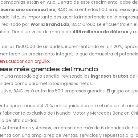
0 compañías están en Asia. Dentro de este crecimiento, cabe de
écimo año consecutivo
, BAIC está entre las 500 empresas gr
mada lista, es importante destacar la importancia de la empresa
 realizado por
World Brand Lab
, BAIC Group se encuentra en el
ático. Tiene un valor de marca de
469 millones de dólares
y ma
 de las 1’500.000 de unidades, incrementando en un 20%, aprox
entaron un crecimiento integral, lo que demuestra el potencial
 en Ecuador con orgullo
.
esas más grandes del mundo
on una metodología sencilla: revisando los
ingresos brutos
de l
nsidera como parámetro los ingresos netos.
tivo, BAIC está entre las 500 empresas grandes. El grupo ocup
mento aproximado del 20% conseguido durante el año en el mun
fabricante exclusivo de Hyundai Motor y Mercedes Benz en Chin
o de alta calidad.
e Automotores y Anexos, empresa con más de 6 décadas de histo
enta con una amplia red de ventas, servicios y repuestos a lo lar