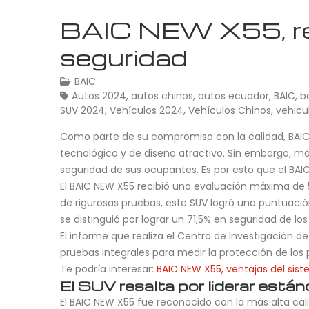
BAIC NEW X55, rec
seguridad
BAIC
Autos 2024
,
autos chinos
,
autos ecuador
,
BAIC
,
b
SUV 2024
,
Vehículos 2024
,
Vehículos Chinos
,
vehicu
Como parte de su compromiso con la calidad, BAIC 
tecnológico y de diseño atractivo. Sin embargo, más
seguridad de sus ocupantes. Es por esto que el BAI
El BAIC NEW X55 recibió una evaluación máxima de 
de rigurosas pruebas, este SUV logró una puntuaci
se distinguió por lograr un 71,5% en seguridad de l
El informe que realiza el Centro de Investigación 
pruebas integrales para medir la protección de los p
Te podría interesar:
BAIC NEW X55, ventajas del sis
El SUV resalta por liderar está
El BAIC NEW X55 fue reconocido con la más alta ca