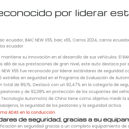
onocido por liderar es
aic ecuador
,
BAIC NEW X55
,
baic x55
,
Carros 2024
,
carros ecuado
los ecuador
mantiene su innovación en el desarrollo de sus vehículos. El B
 allá de sus prestaciones de gran nivel, este auto destaca por 
C NEW X55 fue reconocido por liderar estándares de seguridad co
5 estrellas en seguridad en el Programa de Evaluación de Autom
ón total de 89,1%. Destacó con un 92,47% en la categoría de s
os peatones y de 92,08% en protección de los ocupantes del vehíc
de Tecnología Automotriz de China tiene como objetivo medir la 
asajeros, la seguridad de los peatones y la seguridad activa.
tema ADAS en la conducción
.
ndares de seguridad, gracias a su equipa
lificación en seguridad gracias a un completo equipamiento de 