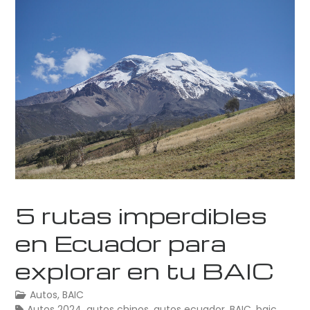
5 rutas imperdibles
en Ecuador para
explorar en tu BAIC
Autos
,
BAIC
Autos 2024
,
autos chinos
,
autos ecuador
,
BAIC
,
baic