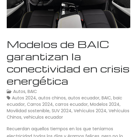
Modelos de BAIC
garantizan la
conectividad en crisis
energética
Autos
,
BAIC
Autos 2024
,
autos chinos
,
autos ecuador
,
BAIC
,
baic
ecuador
,
Carros 2024
,
carros ecuador
,
Modelos 2024
,
Movilidad sostenible
,
SUV 2024
,
Vehículos 2024
,
Vehículos
Chinos
,
vehiculos ecuador
Recuerdan aquellos tiempos en los que teníamos
electricidad todos los días y éramos felices, pero no lo