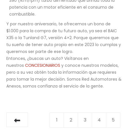
390 (N.m/rpm) turbo alimentado que brinda toda la
potencia con un motor eficiente en el consumo de
combustible.
Y por nuestro aniversario, te ofrecemos un bono de
$1.000 para la compra de tu futuro auto, ya sea el BAIC
X35 o la Tunland G7, versión 4×2. Porque queremos que
tu sueño de tener auto propio en este 2023 lo cumplas y
queremos ser parte de ese logro.
Entonces, ¿buscas un auto? Visítanos en
nuestros
CONCESIONARIOS
y conoce nuestros modelos,
pero a su vez obtén toda la información que requieres
para tomar la mejor decisión. Somos Red Automotores &
Anexos, somos confianza al servicio de la gente.
1
2
3
4
5