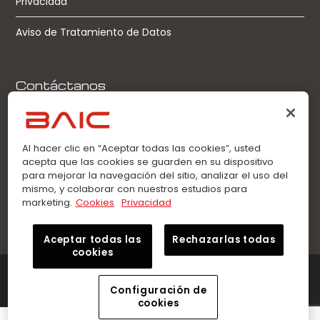
Privacidad
Aviso de Tratamiento de Datos
Contáctanos
Llamadas:
0963360021
Al hacer clic en “Aceptar todas las cookies”, usted
acepta que las cookies se guarden en su dispositivo
WhatsApp:
para mejorar la navegación del sitio, analizar el uso del
0963360021
mismo, y colaborar con nuestros estudios para
marketing.
Cookies
Privacidad
Aceptar todas las
Rechazarlas todas
cookies
©2026 Innovation Auto – BAIC. Todos los derechos
reservados.
Configuración de
cookies