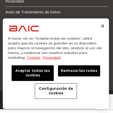
Privacidad
Aviso de Tratamiento de Datos
Contáctanos
Al hacer clic en “Aceptar todas las cookies”, usted
acepta que las cookies se guarden en su dispositivo
Llamadas:
para mejorar la navegación del sitio, analizar el uso del
mismo, y colaborar con nuestros estudios para
0963360021
marketing.
Cookies
Privacidad
WhatsApp:
0963360021
Aceptar todas las
Rechazarlas todas
cookies
Configuración de
cookies
©2026 Innovation Auto – BAIC. Todos los derechos
reservados.