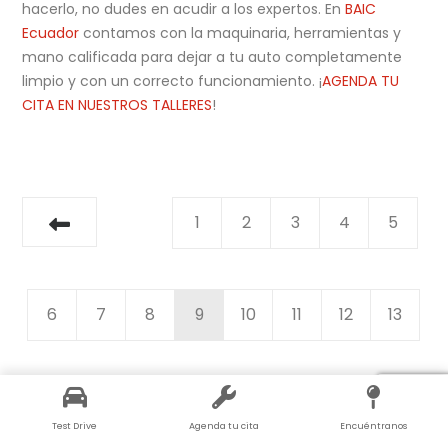
hacerlo, no dudes en acudir a los expertos. En
BAIC
Ecuador
contamos con la maquinaria, herramientas y
mano calificada para dejar a tu auto completamente
limpio y con un correcto funcionamiento. ¡
AGENDA TU
CITA EN NUESTROS TALLERES
!
1
2
3
4
5
6
7
8
9
10
11
12
13
14
15
16
17
18
19
20
21
Test Drive
Agenda tu cita
Encuéntranos