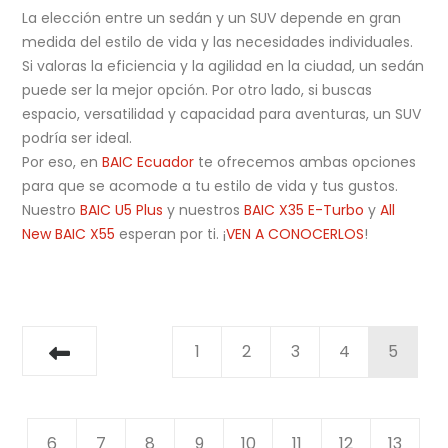
La elección entre un sedán y un SUV depende en gran
medida del estilo de vida y las necesidades individuales.
Si valoras la eficiencia y la agilidad en la ciudad, un sedán
puede ser la mejor opción. Por otro lado, si buscas
espacio, versatilidad y capacidad para aventuras, un SUV
podría ser ideal.
Por eso, en
BAIC Ecuador
te ofrecemos ambas opciones
para que se acomode a tu estilo de vida y tus gustos.
Nuestro
BAIC U5 Plus
y nuestros
BAIC X35 E-Turbo
y
All
New BAIC X55
esperan por ti. ¡
VEN A CONOCERLOS
!
1
2
3
4
5
6
7
8
9
10
11
12
13