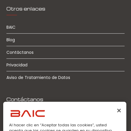
Otros enlaces
BAIC
Blog
Contáctanos
Privacidad
Aviso de Tratamiento de Datos
Contáctanos
Llamadas:
0963360021
Al hacer clic en “Aceptar todas las cookies”, usted
acepta que las cookies se guarden en su dispositivo