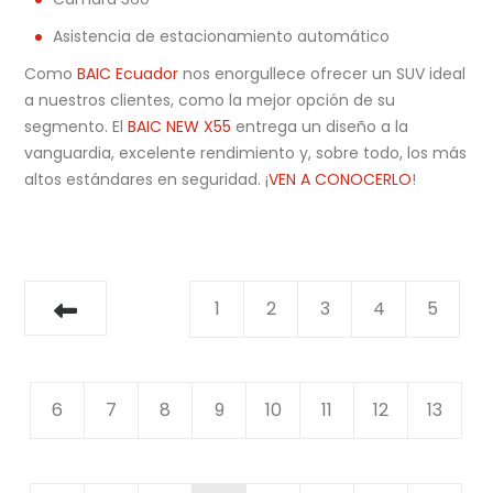
Asistencia de estacionamiento automático
Como
BAIC Ecuador
nos enorgullece ofrecer un SUV ideal
a nuestros clientes, como la mejor opción de su
segmento. El
BAIC NEW X55
entrega un diseño a la
vanguardia, excelente rendimiento y, sobre todo, los más
altos estándares en seguridad. ¡
VEN A CONOCERLO
!
1
2
3
4
5
6
7
8
9
10
11
12
13