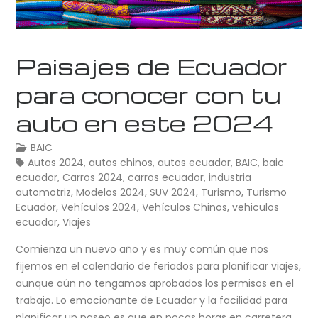
Paisajes de Ecuador
para conocer con tu
auto en este 2024
BAIC
Autos 2024
,
autos chinos
,
autos ecuador
,
BAIC
,
baic
ecuador
,
Carros 2024
,
carros ecuador
,
industria
automotriz
,
Modelos 2024
,
SUV 2024
,
Turismo
,
Turismo
Ecuador
,
Vehículos 2024
,
Vehículos Chinos
,
vehiculos
ecuador
,
Viajes
Comienza un nuevo año y es muy común que nos
fijemos en el calendario de feriados para planificar viajes,
aunque aún no tengamos aprobados los permisos en el
trabajo. Lo emocionante de Ecuador y la facilidad para
planificar un paseo es que en pocas horas en carretera