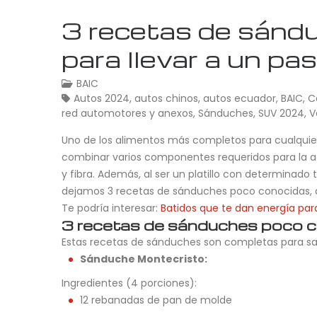
3 recetas de sándu
para llevar a un pa
BAIC
Autos 2024
,
autos chinos
,
autos ecuador
,
BAIC
,
C
red automotores y anexos
,
Sánduches
,
SUV 2024
,
V
Uno de los alimentos más completos para cualquier
combinar varios componentes requeridos para la a
y fibra. Además, al ser un platillo con determinado 
dejamos 3 recetas de sánduches poco conocidas, qu
Te podría interesar:
Batidos que te dan energía par
3 recetas de sánduches poco 
Estas recetas de sánduches son completas para sati
Sánduche Montecristo:
Ingredientes (4 porciones):
12 rebanadas de pan de molde