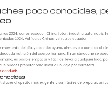
ches poco conocidas, p
seo
arros 2024
,
carros ecuador
,
China
,
foton
,
industria automotriz
,
I
ehículos 2024
,
Vehículos Chinos
,
vehiculos ecuador
 momento del día, ya sea desayuno, almuerzo o cena, es el sánd
decuada nutrición del cuerpo humano. En un sánduche se puede
tamaño, es posible empacar y fácil de llevar a cualquier lado, po
e puedes preparar para llevar a un viaje por carretera.
a conducir
.
conocidas
sfacer al apetito más exigente y son fáciles de preparar, así c