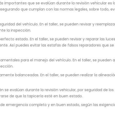
s importantes que se evalúan durante la revisión vehicular es 
s, asegurando que cumplan con las normas legales, sobre todo, 
guridad del vehículo. En el taller, se pueden revisar y reemplazar
te la inspección.
rfecto estado. En el taller, se pueden revisar y reparar las luces
e. Así puedes evitar las estafas de falsos reparadores que se u
mentales para el manejo del vehículo. En el taller, se pueden a
pección.
ente balanceadas. En el taller, se pueden realizar la alineació
 se evalúan durante la revisión vehicular, por seguridad de los 
urarse de que la tapicería esté en buen estado.
 de emergencia completo y en buen estado, según las exigencias 