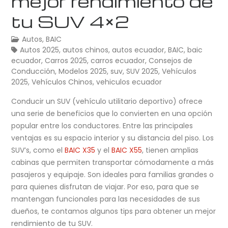
mejor rendimiento de
tu SUV 4×2
Autos
,
BAIC
Autos 2025
,
autos chinos
,
autos ecuador
,
BAIC
,
baic
ecuador
,
Carros 2025
,
carros ecuador
,
Consejos de
Conducción
,
Modelos 2025
,
suv
,
SUV 2025
,
Vehículos
2025
,
Vehículos Chinos
,
vehiculos ecuador
Conducir un SUV (vehículo utilitario deportivo) ofrece
una serie de beneficios que lo convierten en una opción
popular entre los conductores. Entre las principales
ventajas es su espacio interior y su distancia del piso. Los
SUV’s, como el
BAIC X35
y el
BAIC X55
, tienen amplias
cabinas que permiten transportar cómodamente a más
pasajeros y equipaje. Son ideales para familias grandes o
para quienes disfrutan de viajar. Por eso, para que se
mantengan funcionales para las necesidades de sus
dueños, te contamos algunos tips para obtener un mejor
rendimiento de tu SUV.