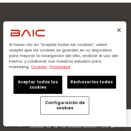
Sobre Nosotros
Al hacer clic en “Aceptar todas las cookies”, usted
En BAIC Ecuador encuentra el sedán o SUV que buscas.
acepta que las cookies se guarden en su dispositivo
Llévate tu auto con Crédito Directo. Garantía de fábrica.
para mejorar la navegación del sitio, analizar el uso del
Talleres especializados y repuestos genuinos.
mismo, y colaborar con nuestros estudios para
marketing.
Cookies
Privacidad
Menu
Aceptar todas las
Rechazarlas todas
cookies
Última entrada
Configuración de
cookies
Conoce qué se necesita para
obtener un crédito automotriz