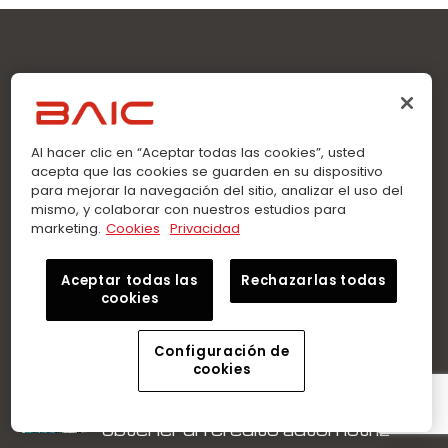
Sobre Nosotros
Al hacer clic en “Aceptar todas las cookies”, usted
En BAIC Ecuador encuentra el sedán o SUV que buscas.
acepta que las cookies se guarden en su dispositivo
Llévate tu auto con Crédito Directo. Garantía de fábrica.
para mejorar la navegación del sitio, analizar el uso del
Talleres especializados y repuestos genuinos.
mismo, y colaborar con nuestros estudios para
marketing.
Cookies
Privacidad
Menu
Aceptar todas las
Rechazarlas todas
cookies
Última entrada
Configuración de
cookies
Conoce qué se necesita para
obtener un crédito automotriz