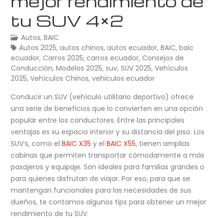
mejor rendimiento de
tu SUV 4×2
Autos
,
BAIC
Autos 2025
,
autos chinos
,
autos ecuador
,
BAIC
,
baic
ecuador
,
Carros 2025
,
carros ecuador
,
Consejos de
Conducción
,
Modelos 2025
,
suv
,
SUV 2025
,
Vehículos
2025
,
Vehículos Chinos
,
vehiculos ecuador
Conducir un SUV (vehículo utilitario deportivo) ofrece
una serie de beneficios que lo convierten en una opción
popular entre los conductores. Entre las principales
ventajas es su espacio interior y su distancia del piso. Los
SUV’s, como el
BAIC X35
y el
BAIC X55
, tienen amplias
cabinas que permiten transportar cómodamente a más
pasajeros y equipaje. Son ideales para familias grandes o
para quienes disfrutan de viajar. Por eso, para que se
mantengan funcionales para las necesidades de sus
dueños, te contamos algunos tips para obtener un mejor
rendimiento de tu SUV.