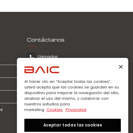
Contáctanos
Llamadas:
0963360021
WhatsApp:
Al hacer clic en “Aceptar todas las cookies”,
0963360021
usted acepta que las cookies se guarden en su
dispositivo para mejorar la navegación del sitio,
analizar el uso del mismo, y colaborar con
nuestros estudios para
os
marketing.
Cookies
Privacidad
Aceptar todas las cookies