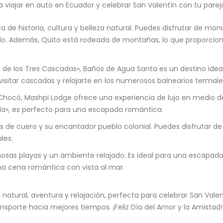
viajar en auto en Ecuador y celebrar San Valentín con tu parej
de historia, cultura y belleza natural. Puedes disfrutar de mo
Ejido. Además, Quito está rodeada de montañas, lo que proporc
de los Tres Cascadas», Baños de Agua Santa es un destino ideal 
isitar cascadas y relajarte en los numerosos balnearios termale
Chocó, Mashpi Lodge ofrece una experiencia de lujo en medio de
ula», es perfecto para una escapada romántica.
de cuero y su encantador pueblo colonial. Puedes disfrutar de un 
les.
osas playas y un ambiente relajado. Es ideal para una escapada
una cena romántica con vista al mar.
natural, aventura y relajación, perfecta para celebrar San Vale
nsporte hacia mejores tiempos. ¡Feliz Día del Amor y la Amistad!