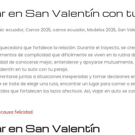
ar en San Valentín con t
aic ecuador
,
Carros 2025
,
carros ecuador
,
Modelos 2025
,
San Val
iquecedora que fortalece la relación. Durante el trayecto, se c
entos de complicidad que difícilmente se viven en la rutina dia
unidad de conocerse mejor, entenderse y apoyarse mutuamente
alentín en tu auto con tu pareja.
frentarse juntas a situaciones inesperadas y tomar decisiones e
 se trate de elegir una ruta, encontrar un lugar para comer o 
dos que fortalecen los lazos afectivos. Así, viajar en auto se c
 causa felicidad
.
ar en San Valentín