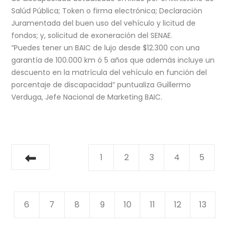
Salúd Pública; Token o firma electrónica; Declaración
Juramentada del buen uso del vehículo y licitud de
fondos; y, solicitud de exoneración del SENAE.
“Puedes tener un BAIC de lujo desde $12.300 con una
garantía de 100.000 km ó 5 años que además incluye un
descuento en la matrícula del vehículo en función del
porcentaje de discapacidad
” puntualiza Guillermo
Verduga, Jefe Nacional de Marketing BAIC.
1
2
3
4
5
6
7
8
9
10
11
12
13