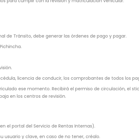
s para cumplir con la revisión y matriculación vehicular:
nal de Tránsito, debe generar las órdenes de pago y pagar.
 Pichincha.
isión.
cédula, licencia de conducir, los comprobantes de todos los pago
triculado ese momento. Recibirá el permiso de circulación, el stic
aja en los centros de revisión.
en el portal del Servicio de Rentas Internas).
u usuario y clave, en caso de no tener, créalo.