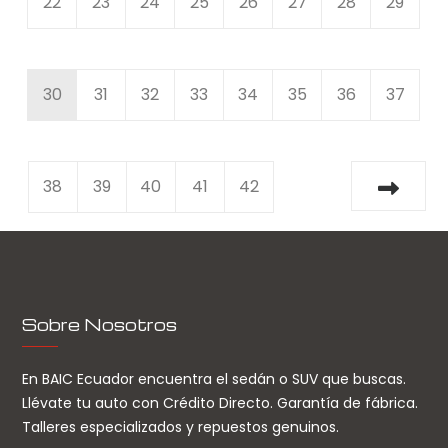
22
23
24
25
26
27
28
29
30
31
32
33
34
35
36
37
38
39
40
41
42
Sobre Nosotros
En BAIC Ecuador encuentra el sedán o SUV que buscas.
Llévate tu auto con Crédito Directo. Garantía de fábrica.
Talleres especializados y repuestos genuinos.