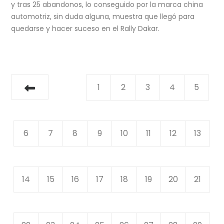
y tras 25 abandonos, lo conseguido por la marca china
automotriz, sin duda alguna, muestra que llegó para
quedarse y hacer suceso en el Rally Dakar.
1
2
3
4
5
6
7
8
9
10
11
12
13
14
15
16
17
18
19
20
21