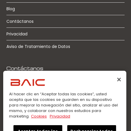
Blog
Contáctanos
Privacidad
Aviso de Tratamiento de Datos
Contáctanos
Llamadas:
0963360021
Al hacer clic en “Aceptar todas las cookies”, usted
acepta que las cookies se guarden en su dispositivo
WhatsApp:
para mejorar la navegación del sitio, analizar el uso del
0963360021
mismo, y colaborar con nuestros estudios para
marketing.
Cookies
Privacidad