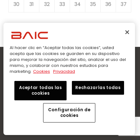
30
31
32
33
34
35
36
37
38
39
40
41
42
Al hacer clic en “Aceptar todas las cookies”, usted
acepta que las cookies se guarden en su dispositivo
para mejorar la navegación del sitio, analizar el uso del
mismo, y colaborar con nuestros estudios para
marketing.
Cookies
Privacidad
Sobre Nosotros
Aceptar todas las
Rechazarlas todas
En BAIC Ecuador encuentra el sedán o SUV que buscas.
cookies
Llévate tu auto con Crédito Directo. Garantía de fábrica.
Talleres especializados y repuestos genuinos.
Configuración de
cookies
Menu