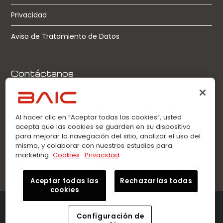
Privacidad
Aviso de Tratamiento de Datos
Contáctanos
Llamadas:
0963360021
Al hacer clic en “Aceptar todas las cookies”, usted
acepta que las cookies se guarden en su dispositivo
WhatsApp:
para mejorar la navegación del sitio, analizar el uso del
0963360021
mismo, y colaborar con nuestros estudios para
marketing.
Cookies
Privacidad
Aceptar todas las
Rechazarlas todas
cookies
©2026 Innovation Auto – BAIC. Todos los derechos
reservados.
Configuración de