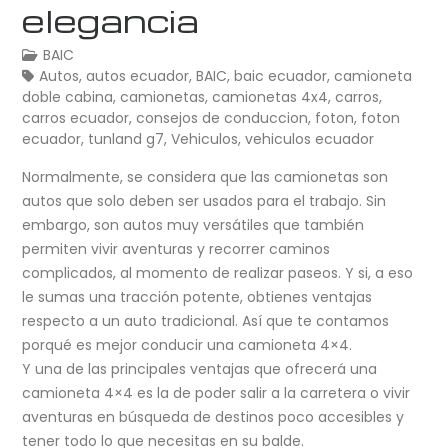
elegancia
BAIC
Autos
,
autos ecuador
,
BAIC
,
baic ecuador
,
camioneta
doble cabina
,
camionetas
,
camionetas 4x4
,
carros
,
carros ecuador
,
consejos de conduccion
,
foton
,
foton
ecuador
,
tunland g7
,
Vehiculos
,
vehiculos ecuador
Normalmente, se considera que las camionetas son
autos que solo deben ser usados para el trabajo. Sin
embargo, son autos muy versátiles que también
permiten vivir aventuras y recorrer caminos
complicados, al momento de realizar paseos. Y si, a eso
le sumas una tracción potente, obtienes ventajas
respecto a un auto tradicional. Así que te contamos
porqué es mejor conducir una camioneta 4×4.
Y una de las principales ventajas que ofrecerá una
camioneta 4×4 es la de poder salir a la carretera o vivir
aventuras en búsqueda de destinos poco accesibles y
tener todo lo que necesitas en su balde.