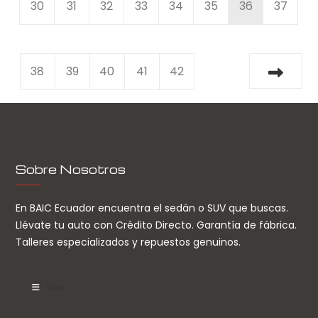
30
31
32
33
34
35
36
37
38
39
40
41
42
Sobre Nosotros
En BAIC Ecuador encuentra el sedán o SUV que buscas.
Llévate tu auto con Crédito Directo. Garantía de fábrica.
Talleres especializados y repuestos genuinos.
Menu