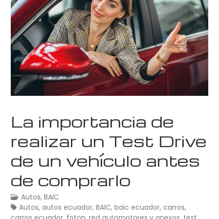
La importancia de
realizar un Test Drive
de un vehículo antes
de comprarlo
Autos
,
BAIC
Autos
,
autos ecuador
,
BAIC
,
baic ecuador
,
carros
,
carros ecuador
,
foton
,
red automotores y anexos
,
test