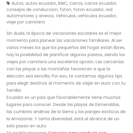
Autos
,
autos ecuador
,
BAIC
,
carros
,
carros ecuador
,
consejos de conduccion
,
foton
,
foton ecuador
,
red
automotores y anexos
,
Vehiculos
,
vehiculos ecuador
,
viaje por carretera
Sin duda, la época de vacaciones escolares es el mejor
momento para planear las vacaciones familiares. Al ser
varios meses los que los pequeños del hogar están libres,
hay la posibilidad de planificar algunos paseos, siendo los
viajes por carretera una excelente opción. Las cercanías
con las playas o las montañas favorecen a que la
elección sea sencilla. Por eso, te contamos algunos tips
para elegir destinos al momento de viajar en auto con tu
familia.
Ecuador es un país que favorablemente tiene muchos
lugares para conocer. Desde las playas de Esmeraldas,
las cumbres andinas de la Sierra y los parajes exóticos de
la Amazonía. Y tanta diversidad, está al alcance de un
solo paseo en auto.
Te podría interesar:
Consejos para conducir con