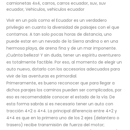
camionetas 4x4
,
carros
,
carros ecuador
,
suv
,
suv
ecuador
,
Vehiculos
,
vehiculos ecuador
Vivir en un país como el Ecuador es un verdadero
privilegio en cuanto la diversidad de paisajes con el que
contamos. A tan solo pocas horas de distancia, uno
puede estar en un nevado de la Sierra andina o en una
hermosa playa, de arena fina y de un mar imponente.
¡Cuánta belleza! Y sin duda, tener un espíritu aventurero
es totalmente factible. Por eso, al momento de elegir un
auto nuevo, dotarlo con los accesorios adecuados para
vivir de las aventuras es primordial.
Primeramente, es bueno reconocer que para llegar a
dichos parajes los caminos pueden ser complicados, por
eso es recomendable conocer el estado de la vía. De
esta forma sabrás si es necesario tener un auto con
tracción 4×2 o 4×4. La principal diferencia entre 4×2 y
4×4 es que en la primera uno de los 2 ejes (delantero o
trasero) recibe transmisión de fuerza del motor;