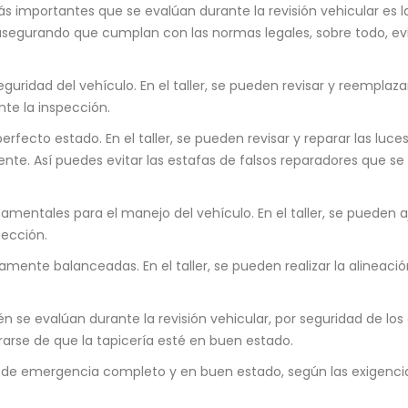
s importantes que se evalúan durante la revisión vehicular es 
s, asegurando que cumplan con las normas legales, sobre todo, 
guridad del vehículo. En el taller, se pueden revisar y reemplazar
te la inspección.
rfecto estado. En el taller, se pueden revisar y reparar las luces
e. Así puedes evitar las estafas de falsos reparadores que se u
mentales para el manejo del vehículo. En el taller, se pueden a
pección.
ente balanceadas. En el taller, se pueden realizar la alineació
 se evalúan durante la revisión vehicular, por seguridad de los 
urarse de que la tapicería esté en buen estado.
 de emergencia completo y en buen estado, según las exigencias 